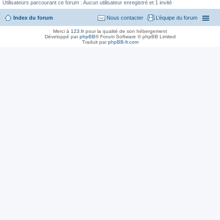
Utilisateurs parcourant ce forum : Aucun utilisateur enregistré et 1 invité
Index du forum
Nous contacter
L’équipe du forum
Merci à
123.fr
pour la qualité de son hébergement
Développé par
phpBB
® Forum Software © phpBB Limited
Traduit par
phpBB-fr.com