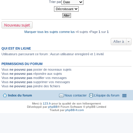
l
r
i
Trier par
m
e
e
e
e
p
m
r
s
r
i
m
s
e
e
e
a
m
r
s
g
i
m
s
e
Nouveau sujet
e
e
a
n
r
s
g
o
Marquer tous les sujets comme lus
•4 sujets •Page
1
sur
1
m
s
e
n
e
a
n
l
s
g
o
Aller à
u
s
e
n
a
n
l
QUI EST EN LIGNE
g
o
u
e
Utilisateurs parcourant ce forum : Aucun utilisateur enregistré et 1 invité
n
n
l
o
u
PERMISSIONS DU FORUM
n
l
Vous
ne pouvez pas
poster de nouveaux sujets
u
Vous
ne pouvez pas
répondre aux sujets
Vous
ne pouvez pas
modifier vos messages
Vous
ne pouvez pas
supprimer vos messages
Vous
ne pouvez pas
joindre des fichiers
Index du forum
Nous contacter
L’équipe du forum
Merci à
123.fr
pour la qualité de son hébergement
Développé par
phpBB
® Forum Software © phpBB Limited
Traduit par
phpBB-fr.com