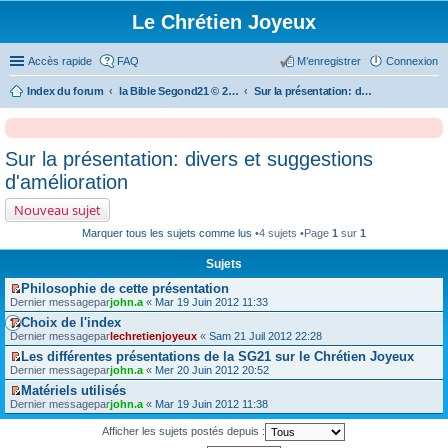
Le Chrétien Joyeux
Accès rapide
FAQ
M’enregistrer
Connexion
Index du forum
la Bible Segond21 © 2007 Société Biblique de Genève
Sur la présentation: divers et suggestions d'amélioration
Sur la présentation: divers et suggestions
d'amélioration
Nouveau sujet
Marquer tous les sujets comme lus
•4 sujets •Page
1
sur
1
Sujets
Philosophie de cette présentation
V
Dernier messagepar
john.a
«
Mar 19 Juin 2012 11:33
o
Choix de l'index
i
V
r
Dernier messagepar
lechretienjoyeux
«
Sam 21 Juil 2012 22:28
o
l
Les différentes présentations de la SG21 sur le Chrétien Joyeux
i
e
V
r
Dernier messagepar
john.a
«
Mer 20 Juin 2012 20:52
p
o
l
r
Matériels utilisés
i
e
e
V
r
Dernier messagepar
john.a
«
Mar 19 Juin 2012 11:38
p
m
o
l
r
i
i
e
e
Afficher les sujets postés depuis :
e
r
p
m
r