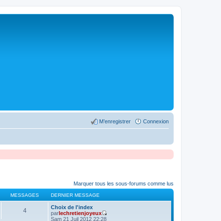
M’enregistrer
Connexion
Marquer tous les sous-forums comme lus
MESSAGES
DERNIER MESSAGE
Choix de l'index
4
par
lechretienjoyeux
V
Sam 21 Juil 2012 22:28