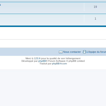
s
19
1
Nous contacter
L’équipe du foru
Merci à
123.fr
pour la qualité de son hébergement
Développé par
phpBB
® Forum Software © phpBB Limited
Traduit par
phpBB-fr.com