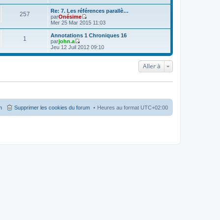
o
i
Re: 7. Les références parallè…
257
r
par
Onésime
l
V
Mer 25 Mar 2015 11:03
e
o
d
i
Annotations 1 Chroniques 16
1
e
r
par
john.a
r
l
V
Jeu 12 Juil 2012 09:10
n
e
o
i
d
i
e
e
r
Aller à
r
r
l
m
n
e
e
i
d
s
e
e
s
r
r
a
m
n
g
e
i
m
Supprimer les cookies du forum
Heures au format
UTC+02:00
e
s
e
s
r
a
m
g
e
e
s
s
a
g
e