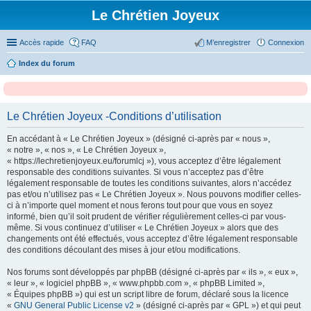
Le Chrétien Joyeux
Accès rapide
FAQ
M’enregistrer
Connexion
Index du forum
Le Chrétien Joyeux -Conditions d’utilisation
En accédant à « Le Chrétien Joyeux » (désigné ci-après par « nous »,
« notre », « nos », « Le Chrétien Joyeux »,
« https://lechretienjoyeux.eu/forumlcj »), vous acceptez d’être légalement
responsable des conditions suivantes. Si vous n’acceptez pas d’être
légalement responsable de toutes les conditions suivantes, alors n’accédez
pas et/ou n’utilisez pas « Le Chrétien Joyeux ». Nous pouvons modifier celles-
ci à n’importe quel moment et nous ferons tout pour que vous en soyez
informé, bien qu’il soit prudent de vérifier régulièrement celles-ci par vous-
même. Si vous continuez d’utiliser « Le Chrétien Joyeux » alors que des
changements ont été effectués, vous acceptez d’être légalement responsable
des conditions découlant des mises à jour et/ou modifications.
Nos forums sont développés par phpBB (désigné ci-après par « ils », « eux »,
« leur », « logiciel phpBB », « www.phpbb.com », « phpBB Limited »,
« Équipes phpBB ») qui est un script libre de forum, déclaré sous la licence
«
GNU General Public License v2
» (désigné ci-après par « GPL ») et qui peut