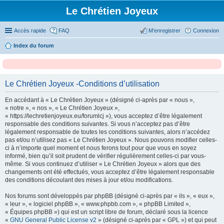
Le Chrétien Joyeux
Accès rapide
FAQ
M’enregistrer
Connexion
Index du forum
Le Chrétien Joyeux -Conditions d’utilisation
En accédant à « Le Chrétien Joyeux » (désigné ci-après par « nous »,
« notre », « nos », « Le Chrétien Joyeux »,
« https://lechretienjoyeux.eu/forumlcj »), vous acceptez d’être légalement
responsable des conditions suivantes. Si vous n’acceptez pas d’être
légalement responsable de toutes les conditions suivantes, alors n’accédez
pas et/ou n’utilisez pas « Le Chrétien Joyeux ». Nous pouvons modifier celles-
ci à n’importe quel moment et nous ferons tout pour que vous en soyez
informé, bien qu’il soit prudent de vérifier régulièrement celles-ci par vous-
même. Si vous continuez d’utiliser « Le Chrétien Joyeux » alors que des
changements ont été effectués, vous acceptez d’être légalement responsable
des conditions découlant des mises à jour et/ou modifications.
Nos forums sont développés par phpBB (désigné ci-après par « ils », « eux »,
« leur », « logiciel phpBB », « www.phpbb.com », « phpBB Limited »,
« Équipes phpBB ») qui est un script libre de forum, déclaré sous la licence
«
GNU General Public License v2
» (désigné ci-après par « GPL ») et qui peut