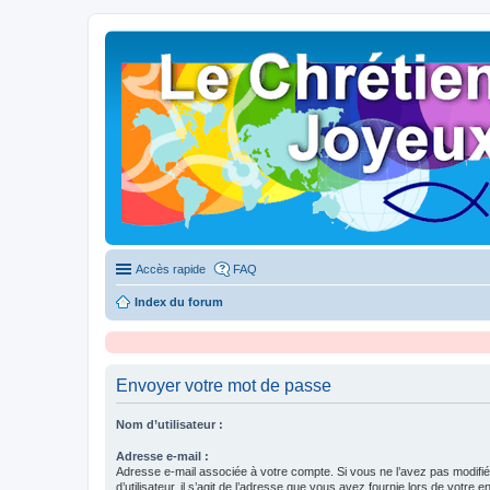
Accès rapide
FAQ
Index du forum
Envoyer votre mot de passe
Nom d’utilisateur :
Adresse e-mail :
Adresse e-mail associée à votre compte. Si vous ne l’avez pas modifi
d’utilisateur, il s’agit de l’adresse que vous avez fournie lors de votre 