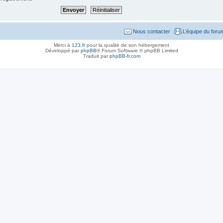
Nous contacter
L’équipe du foru
Merci à
123.fr
pour la qualité de son hébergement
Développé par
phpBB
® Forum Software © phpBB Limited
Traduit par
phpBB-fr.com