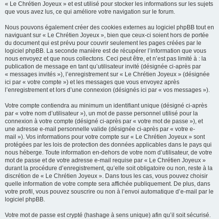
« Le Chrétien Joyeux » et est utilisé pour stocker les informations sur les sujets
que vous avez lus, ce qui améliore votre navigation sur le forum.
Nous pouvons également créer des cookies externes au logiciel phpBB tout en
naviguant sur « Le Chrétien Joyeux », bien que ceux-ci soient hors de portée
du document qui est prévu pour couvrir seulement les pages créées par le
logiciel phpBB. La seconde manière est de récupérer l’information que vous
nous envoyez et que nous collectons. Ceci peut être, et n’est pas limité à : la
publication de message en tant qu’utilisateur invité (désignée ci-après par
« messages invités »), l’enregistrement sur « Le Chrétien Joyeux » (désignée
ici par « votre compte ») et les messages que vous envoyez après
l’enregistrement et lors d’une connexion (désignés ici par « vos messages »).
Votre compte contiendra au minimum un identifiant unique (désigné ci-après
par « votre nom d’utilisateur »), un mot de passe personnel utilisé pour la
connexion à votre compte (désigné ci-après par « votre mot de passe »), et
une adresse e-mail personnelle valide (désignée ci-après par « votre e-
mail »). Vos informations pour votre compte sur « Le Chrétien Joyeux » sont
protégées par les lois de protection des données applicables dans le pays qui
nous héberge. Toute information en-dehors de votre nom d’utilisateur, de votre
mot de passe et de votre adresse e-mail requise par « Le Chrétien Joyeux »
durant la procédure d’enregistrement, qu’elle soit obligatoire ou non, reste à la
discrétion de « Le Chrétien Joyeux ». Dans tous les cas, vous pouvez choisir
quelle information de votre compte sera affichée publiquement. De plus, dans
votre profil, vous pouvez souscrire ou non à l’envoi automatique d’e-mail par le
logiciel phpBB.
Votre mot de passe est crypté (hashage à sens unique) afin qu’il soit sécurisé.