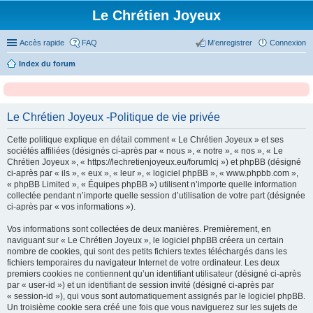
Le Chrétien Joyeux
Accès rapide
FAQ
M’enregistrer
Connexion
Index du forum
Le Chrétien Joyeux -Politique de vie privée
Cette politique explique en détail comment « Le Chrétien Joyeux » et ses
sociétés affiliées (désignés ci-après par « nous », « notre », « nos », « Le
Chrétien Joyeux », « https://lechretienjoyeux.eu/forumlcj ») et phpBB (désigné
ci-après par « ils », « eux », « leur », « logiciel phpBB », « www.phpbb.com »,
« phpBB Limited », « Équipes phpBB ») utilisent n’importe quelle information
collectée pendant n’importe quelle session d’utilisation de votre part (désignée
ci-après par « vos informations »).
Vos informations sont collectées de deux manières. Premièrement, en
naviguant sur « Le Chrétien Joyeux », le logiciel phpBB créera un certain
nombre de cookies, qui sont des petits fichiers textes téléchargés dans les
fichiers temporaires du navigateur Internet de votre ordinateur. Les deux
premiers cookies ne contiennent qu’un identifiant utilisateur (désigné ci-après
par « user-id ») et un identifiant de session invité (désigné ci-après par
« session-id »), qui vous sont automatiquement assignés par le logiciel phpBB.
Un troisième cookie sera créé une fois que vous naviguerez sur les sujets de