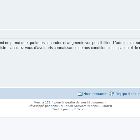
ment ne prend que quelques secondes et augmente vos possibilités. L’administrate
strer, assurez-vous d’avoir pris connaissance de nos conditions d’utilisation et de n
Nous contacter
L’équipe du foru
Merci à
123.fr
pour la qualité de son hébergement
Développé par
phpBB
® Forum Software © phpBB Limited
Traduit par
phpBB-fr.com