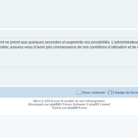
ment ne prend que quelques secondes et augmente vos possibilités. L’administrate
strer, assurez-vous d’avoir pris connaissance de nos conditions d’utilisation et de n
Nous contacter
L’équipe du foru
Merci à
123.fr
pour la qualité de son hébergement
Développé par
phpBB
® Forum Software © phpBB Limited
Traduit par
phpBB-fr.com