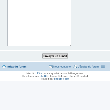
Index du forum
Nous contacter
L’équipe du forum
Merci à
123.fr
pour la qualité de son hébergement
Développé par
phpBB
® Forum Software © phpBB Limited
Traduit par
phpBB-fr.com