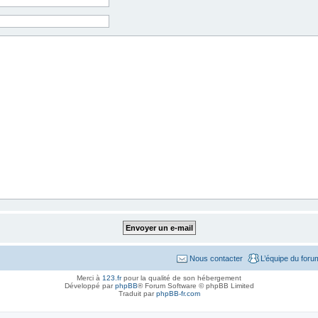
Nous contacter
L’équipe du foru
Merci à
123.fr
pour la qualité de son hébergement
Développé par
phpBB
® Forum Software © phpBB Limited
Traduit par
phpBB-fr.com